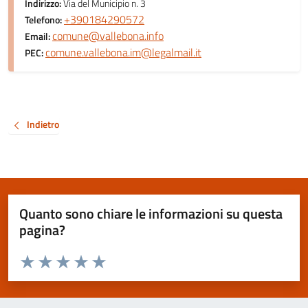
Indirizzo:
Via del Municipio n. 3
+390184290572
Telefono:
comune@vallebona.info
Email:
comune.vallebona.im@legalmail.it
PEC:
Indietro
Quanto sono chiare le informazioni su questa
pagina?
Valuta da 1 a 5 stelle la pagina
Valuta 1 stelle su 5
Valuta 2 stelle su 5
Valuta 3 stelle su 5
Valuta 4 stelle su 5
Valuta 5 stelle su 5