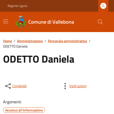
Regione Liguria
Comune di Vallebona
Home
/
Amministrazione
/
Personale amministrativo
/
ODETTO Daniela
ODETTO Daniela
Condividi
Vedi azioni
Argomenti
Accesso all'informazione