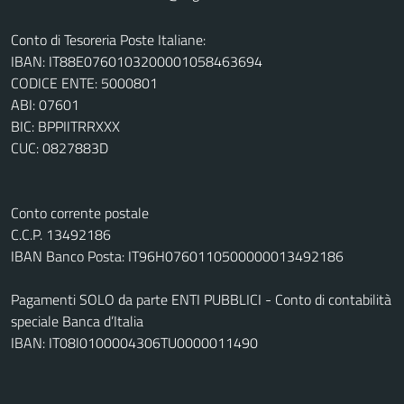
Conto di Tesoreria Poste Italiane:
IBAN: IT88E0760103200001058463694
CODICE ENTE: 5000801
ABI: 07601
BIC: BPPIITRRXXX
CUC: 0827883D
Conto corrente postale
C.C.P. 13492186
IBAN Banco Posta: IT96H0760110500000013492186
Pagamenti SOLO da parte ENTI PUBBLICI - Conto di contabilità
speciale Banca d’Italia
IBAN: IT08I0100004306TU0000011490