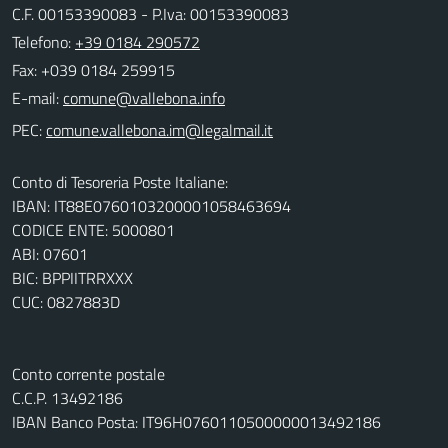
C.F. 00153390083 - P.Iva: 00153390083
Telefono:
+39 0184 290572
Fax: +039 0184 259915
E-mail:
PEC:
Conto di Tesoreria Poste Italiane:
IBAN: IT88E0760103200001058463694
CODICE ENTE: 5000801
ABI: 07601
BIC: BPPIITRRXXX
CUC: 0827883D
Conto corrente postale
C.C.P. 13492186
IBAN Banco Posta: IT96H0760110500000013492186