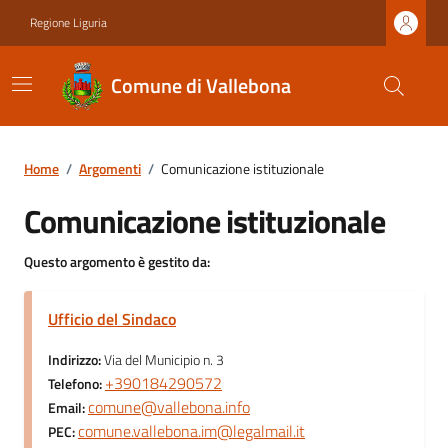
Regione Liguria
Comune di Vallebona
Home
/
Argomenti
/
Comunicazione istituzionale
Comunicazione istituzionale
Questo argomento è gestito da:
Ufficio del Sindaco
Indirizzo:
Via del Municipio n. 3
+390184290572
Telefono:
comune@vallebona.info
Email:
comune.vallebona.im@legalmail.it
PEC: