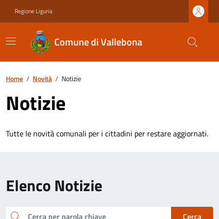
Regione Liguria
Comune di Vallebona
Home
/
Novità
/
Notizie
Notizie
Tutte le novità comunali per i cittadini per restare aggiornati.
Elenco Notizie
cerca
Cerca