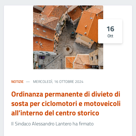
16
Ott
NOTIZIE
MERCOLEDÌ, 16 OTTOBRE 2024
Ordinanza permanente di divieto di
sosta per ciclomotori e motoveicoli
all’interno del centro storico
Il Sindaco Alessandro Lantero ha firmato