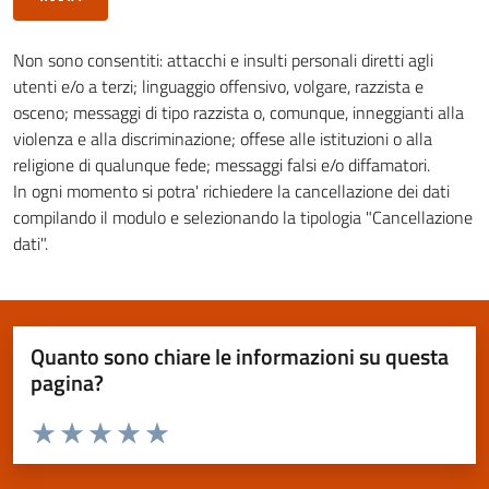
Non sono consentiti: attacchi e insulti personali diretti agli
utenti e/o a terzi; linguaggio offensivo, volgare, razzista e
osceno; messaggi di tipo razzista o, comunque, inneggianti alla
violenza e alla discriminazione; offese alle istituzioni o alla
religione di qualunque fede; messaggi falsi e/o diffamatori.
In ogni momento si potra' richiedere la cancellazione dei dati
compilando il modulo e selezionando la tipologia "Cancellazione
dati".
Quanto sono chiare le informazioni su questa
pagina?
Valuta da 1 a 5 stelle la pagina
Valuta 1 stelle su 5
Valuta 2 stelle su 5
Valuta 3 stelle su 5
Valuta 4 stelle su 5
Valuta 5 stelle su 5