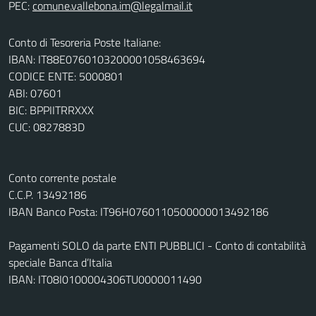
PEC:
Conto di Tesoreria Poste Italiane:
IBAN: IT88E0760103200001058463694
CODICE ENTE: 5000801
ABI: 07601
BIC: BPPIITRRXXX
CUC: 0827883D
Conto corrente postale
C.C.P. 13492186
IBAN Banco Posta: IT96H0760110500000013492186
Pagamenti SOLO da parte ENTI PUBBLICI - Conto di contabilità
speciale Banca d’Italia
IBAN: IT08I0100004306TU0000011490