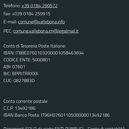
Telefono:
+39 0184 290572
Fax: +039 0184 259915
E-mail:
PEC:
Conto di Tesoreria Poste Italiane:
IBAN: IT88E0760103200001058463694
CODICE ENTE: 5000801
ABI: 07601
BIC: BPPIITRRXXX
CUC: 0827883D
Conto corrente postale
C.C.P. 13492186
IBAN Banco Posta: IT96H0760110500000013492186
Pagamenti SOLO da parte ENTI PUBBLICI - Conto di contabilità