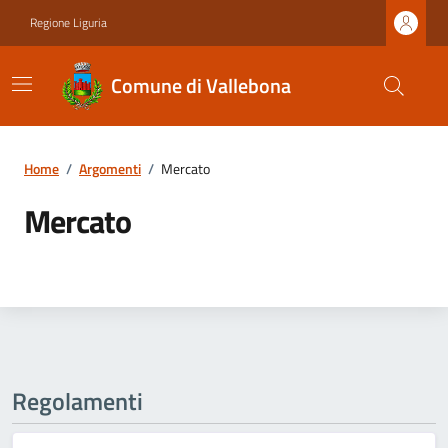
Regione Liguria
Comune di Vallebona
Home
/
Argomenti
/
Mercato
Mercato
Regolamenti