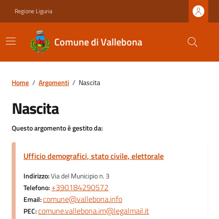
Regione Liguria
Comune di Vallebona
Home
/
Argomenti
/
Nascita
Nascita
Questo argomento è gestito da:
Ufficio demografici, stato civile, elettorale
Indirizzo:
Via del Municipio n. 3
+390184290572
Telefono:
comune@vallebona.info
Email:
comune.vallebona.im@legalmail.it
PEC: