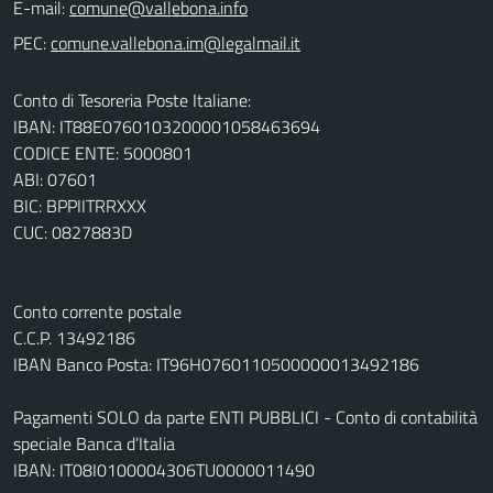
E-mail:
PEC:
Conto di Tesoreria Poste Italiane:
IBAN: IT88E0760103200001058463694
CODICE ENTE: 5000801
ABI: 07601
BIC: BPPIITRRXXX
CUC: 0827883D
Conto corrente postale
C.C.P. 13492186
IBAN Banco Posta: IT96H0760110500000013492186
Pagamenti SOLO da parte ENTI PUBBLICI - Conto di contabilità
speciale Banca d’Italia
IBAN: IT08I0100004306TU0000011490