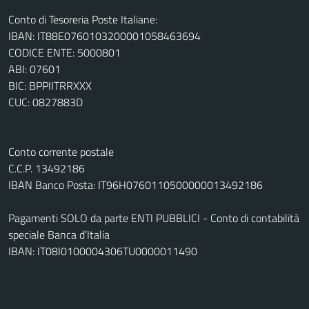
Conto di Tesoreria Poste Italiane:
IBAN: IT88E0760103200001058463694
CODICE ENTE: 5000801
ABI: 07601
BIC: BPPIITRRXXX
CUC: 0827883D
Conto corrente postale
C.C.P. 13492186
IBAN Banco Posta: IT96H0760110500000013492186
Pagamenti SOLO da parte ENTI PUBBLICI - Conto di contabilità
speciale Banca d’Italia
IBAN: IT08I0100004306TU0000011490