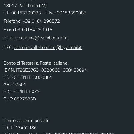
18012 Vallebona (IM)
C.F. 00153390083 - P.Iva: 00153390083
Telefono:
+39 0184 290572
Fax: +039 0184 259915
E-mail:
PEC:
Conto di Tesoreria Poste Italiane:
IBAN: IT88E0760103200001058463694
CODICE ENTE: 5000801
ABI: 07601
BIC: BPPIITRRXXX
CUC: 0827883D
Conto corrente postale
C.C.P. 13492186