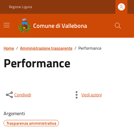
Regione Liguria
Comune di Vallebona
Home
/
Amministrazione trasparente
/
Performance
Performance
Condividi
Vedi azioni
Argomenti
Trasparenza amministrativa