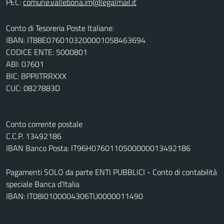
PEC:
Conto di Tesoreria Poste Italiane:
IBAN: IT88E0760103200001058463694
CODICE ENTE: 5000801
ABI: 07601
BIC: BPPIITRRXXX
CUC: 0827883D
Conto corrente postale
C.C.P. 13492186
IBAN Banco Posta: IT96H0760110500000013492186
Pagamenti SOLO da parte ENTI PUBBLICI - Conto di contabilità
speciale Banca d’Italia
IBAN: IT08I0100004306TU0000011490