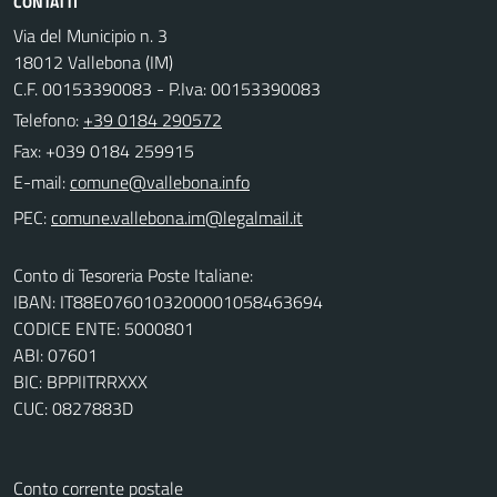
CONTATTI
Via del Municipio n. 3
18012 Vallebona (IM)
C.F. 00153390083 - P.Iva: 00153390083
Telefono:
+39 0184 290572
Fax: +039 0184 259915
E-mail:
PEC:
Conto di Tesoreria Poste Italiane:
IBAN: IT88E0760103200001058463694
CODICE ENTE: 5000801
ABI: 07601
BIC: BPPIITRRXXX
CUC: 0827883D
Conto corrente postale