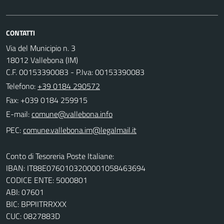
CONTATTI
Via del Municipio n. 3
18012 Vallebona (IM)
C.F. 00153390083 - P.Iva: 00153390083
Telefono:
+39 0184 290572
Fax: +039 0184 259915
E-mail:
PEC:
Conto di Tesoreria Poste Italiane:
IBAN: IT88E0760103200001058463694
CODICE ENTE: 5000801
ABI: 07601
BIC: BPPIITRRXXX
CUC: 0827883D