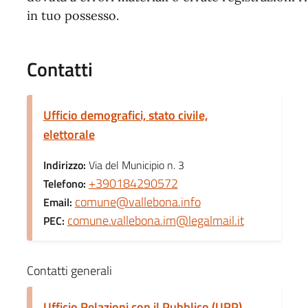
in tuo possesso.
Contatti
Ufficio demografici, stato civile,
elettorale
Indirizzo:
Via del Municipio n. 3
+390184290572
Telefono:
comune@vallebona.info
Email:
comune.vallebona.im@legalmail.it
PEC:
Contatti generali
Ufficio Relazioni con il Pubblico (URP)