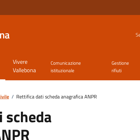
ona
Se
Vivere
Comunicazione
Gestione
Vallebona
istituzionale
rifiuti
ivile
/
Rettifica dati scheda anagrafica ANPR
ti scheda
 ANPR