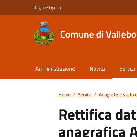
Regione Liguria
Comune di Valleb
Amministrazione
Novità
Servizi
Home
/
Servizi
/
Anagrafe e stato c
Rettifica da
anagrafica