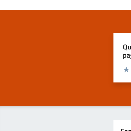
Qu
pa
Valut
Valu
Con