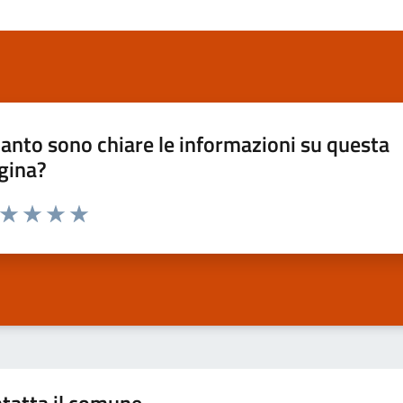
anto sono chiare le informazioni su questa
gina?
a da 1 a 5 stelle la pagina
ta 1 stelle su 5
Valuta 2 stelle su 5
Valuta 3 stelle su 5
Valuta 4 stelle su 5
Valuta 5 stelle su 5
tatta il comune